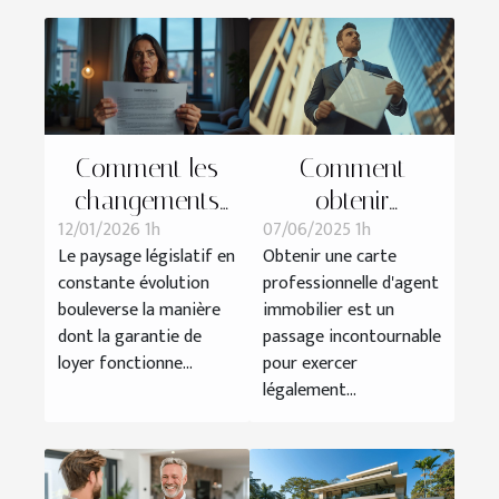
Comment les
Comment
changements
obtenir
12/01/2026 1h
07/06/2025 1h
législatifs
rapidement une
Le paysage législatif en
Obtenir une carte
affectent-ils
carte
constante évolution
professionnelle d'agent
votre garantie
professionnelle
bouleverse la manière
immobilier est un
de loyer ?
d'agent
dont la garantie de
passage incontournable
immobilier
loyer fonctionne...
pour exercer
légalement...