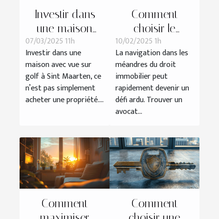
Investir dans
Comment
une maison
choisir le
07/03/2025 11h
10/02/2025 1h
avec vue sur
meilleur avocat
Investir dans une
La navigation dans les
golf à Sint
spécialisé en
maison avec vue sur
méandres du droit
Maarten : un
droit immobilier
golf à Sint Maarten, ce
immobilier peut
choix
?
n’est pas simplement
rapidement devenir un
stratégique
acheter une propriété....
défi ardu. Trouver un
avocat...
Comment
Comment
maximiser
choisir une