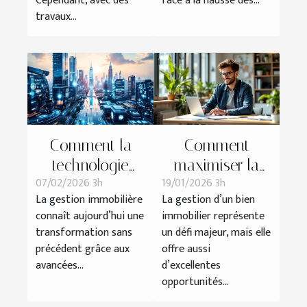
Cependant, avec des
face à la hausse des...
travaux...
Comment la
Comment
technologie
maximiser la
07/02/2026 3h
19/01/2026 3h
révolutionne la
rentabilité de
La gestion immobilière
La gestion d’un bien
gestion
votre bien
connaît aujourd’hui une
immobilier représente
immobilière ?
immobilier ?
transformation sans
un défi majeur, mais elle
précédent grâce aux
offre aussi
avancées...
d’excellentes
opportunités...