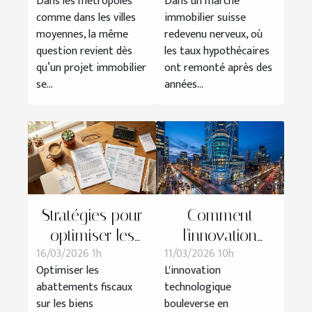
Dans les métropoles
Dans un marché
neuf dans les
la confiance
comme dans les villes
immobilier suisse
villes en
avant même la
moyennes, la même
redevenu nerveux, où
mutation ?
première pierre
question revient dès
les taux hypothécaires
qu’un projet immobilier
ont remonté après des
se...
années...
Stratégies pour
Comment
optimiser les
l'innovation
16/03/2026 1h
11/03/2026 10h
abattements
technologique
Optimiser les
L'innovation
fiscaux sur les
transforme-t-elle
abattements fiscaux
technologique
biens
la gestion
sur les biens
bouleverse en