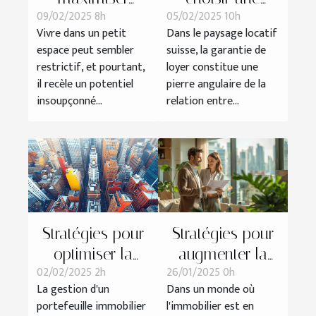
09/02/2025 8h
05/02/2025 10h
l'espace dans
garantie de
Vivre dans un petit
Dans le paysage locatif
un petit
loyer flexible et
espace peut sembler
suisse, la garantie de
appartement :
sans dépôt en
restrictif, et pourtant,
loyer constitue une
techniques et
Suisse
il recèle un potentiel
pierre angulaire de la
astuces
insoupçonné...
relation entre...
Stratégies pour
Stratégies pour
optimiser la
augmenter la
02/02/2025 2h
26/01/2025 0h
gestion d'un
rentabilité des
La gestion d'un
Dans un monde où
portefeuille
propriétés
portefeuille immobilier
l'immobilier est en
immobilier
locatives