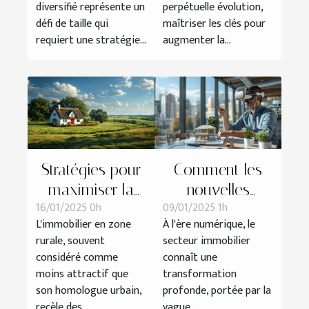
diversifié représente un
perpétuelle évolution,
diversifié
défi de taille qui
maîtriser les clés pour
requiert une stratégie...
augmenter la...
Stratégies pour
Comment les
maximiser la
nouvelles
16/01/2025 0h
09/01/2025 1h
rentabilité des
technologies
L'immobilier en zone
À l'ère numérique, le
biens
transforment les
rurale, souvent
secteur immobilier
immobiliers en
transactions
considéré comme
connaît une
zone rurale
immobilières
moins attractif que
transformation
son homologue urbain,
profonde, portée par la
recèle des...
vague...