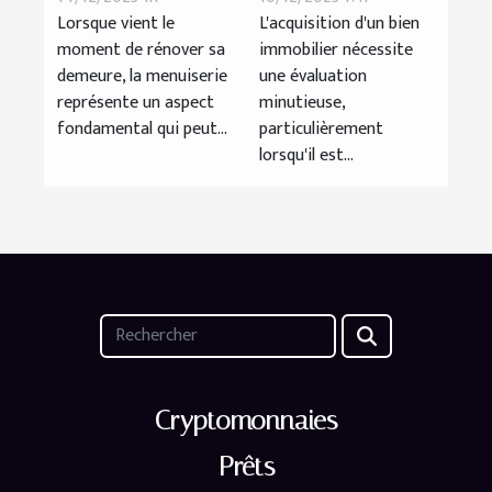
de vos travaux
d'une rénovation
Lorsque vient le
L'acquisition d'un bien
de menuiserie
avant d'acheter
moment de rénover sa
immobilier nécessite
pour une
un bien
demeure, la menuiserie
une évaluation
rénovation de
immobilier
représente un aspect
minutieuse,
maison
fondamental qui peut...
particulièrement
lorsqu'il est...
Cryptomonnaies
Prêts