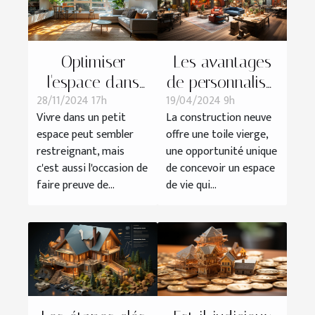
Optimiser
Les avantages
l'espace dans
de personnaliser
28/11/2024 17h
19/04/2024 9h
les petits
son logement
Vivre dans un petit
La construction neuve
logements :
dans un projet
espace peut sembler
offre une toile vierge,
astuces et
de construction
restreignant, mais
une opportunité unique
stratégies
neuve
c'est aussi l'occasion de
de concevoir un espace
faire preuve de...
de vie qui...