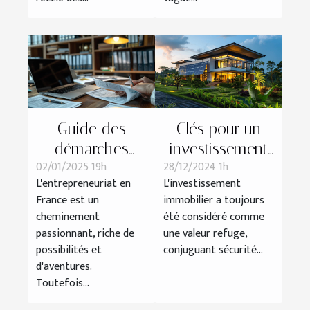
Guide des
Clés pour un
démarches
investissement
02/01/2025 19h
28/12/2024 1h
légales pour
immobilier
L'entrepreneuriat en
L'investissement
lancer une
durable et
France est un
immobilier a toujours
entreprise en
profitable
cheminement
été considéré comme
France
passionnant, riche de
une valeur refuge,
possibilités et
conjuguant sécurité...
d'aventures.
Toutefois...