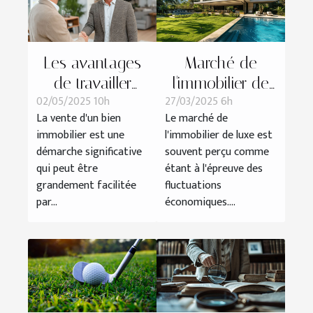
Les avantages
Marché de
de travailler
l'immobilier de
02/05/2025 10h
27/03/2025 6h
avec un courtier
luxe quelles
La vente d'un bien
Le marché de
immobilier pour
opportunités en
immobilier est une
l'immobilier de luxe est
la vente de
période de crise
démarche significative
souvent perçu comme
votre bien
qui peut être
étant à l'épreuve des
grandement facilitée
fluctuations
par...
économiques....