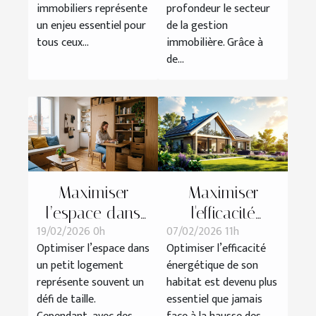
immobiliers
immobilière ?
immobiliers représente
profondeur le secteur
un enjeu essentiel pour
de la gestion
tous ceux...
immobilière. Grâce à
de...
Maximiser
Maximiser
l’espace dans
l'efficacité
19/02/2026 0h
07/02/2026 11h
un petit
énergétique de
Optimiser l’espace dans
Optimiser l’efficacité
logement grâce
votre bien pour
un petit logement
énergétique de son
à des travaux
réduire les coûts
représente souvent un
habitat est devenu plus
astucieux
défi de taille.
essentiel que jamais