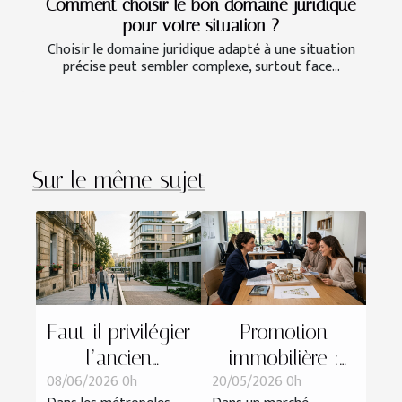
Comment choisir le bon domaine juridique
pour votre situation ?
Choisir le domaine juridique adapté à une situation
précise peut sembler complexe, surtout face...
Sur le même sujet
Faut-il privilégier
Promotion
l’ancien
immobilière :
08/06/2026 0h
20/05/2026 0h
réhabilité ou le
comment bâtir