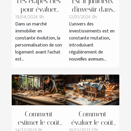
Est-il judicieux
Les étapes clés
d'investir dans
pour évaluer
12/01/2024 0h
19/04/2024 9h
l'immobilier avec
l'impact financier
L'univers des
Dans un marché
des
de la
investissements est en
immobilier en
cryptomonnaies
personnalisation
constante mutation,
constante évolution, la
?
de son
introduisant
personnalisation de son
logement avant
régulièrement de
logement avant l'achat
nouvelles avenues...
est...
l'achat
Comment
Comment
estimer le coût
évaluer le coût
14/12/2023 1h
10/12/2023 17h