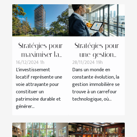
Stratégies pour
Stratégies pour
maximiser la
une gestion
16/12/2024 1h
28/11/2024 19h
rentabilité d'un
immobilière
L'investissement
Dans un monde en
investissement
efficace à l'ère
locatif représente une
constante évolution, la
locatif
numérique
voie attrayante pour
gestion immobilière se
constituer un
trouve à un carrefour
patrimoine durable et
technologique, où...
générer...