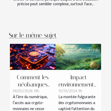
précise peut sembler complexe, surtout face...
Sur le même sujet
Comment les
Impact
néobanques
environnemental
06/02/2026 18h
10/10/2024 9h
transforment-
des
À l’ère du numérique,
La montée fulgurante
elles l'accès aux
cryptomonnaies
l’accès aux crypto-
des cryptomonnaies a
crypto-
: vérités et
monnaies ne cesse
captivé l'attention du