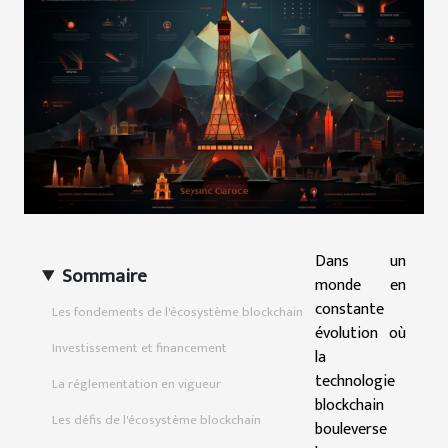
Dans un
Sommaire
monde en
constante
Les fondements de l'écosystème blockchain
évolution où
Investissement et financement
la
technologie
La réglementation en vigueur
blockchain
Les défis de l'écosystème blockchain
bouleverse