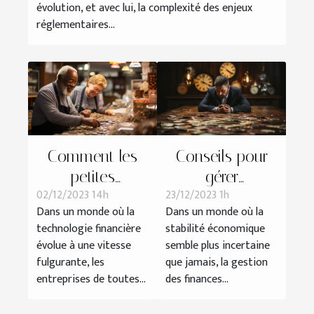
évolution, et avec lui, la complexité des enjeux
réglementaires...
Comment les
Conseils pour
petites
gérer
02/12/2023 14h
23/12/2023 1h
entreprises
efficacement ses
Dans un monde où la
Dans un monde où la
peuvent tirer
finances
technologie financière
stabilité économique
parti des
personnelles et
évolue à une vitesse
semble plus incertaine
paiements en
éviter
fulgurante, les
que jamais, la gestion
cryptomonnaies
l'endettement
entreprises de toutes...
des finances...