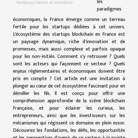
les
Tendances futures et innovation
paradigmes
économiques, la France émerge comme un terreau
fertile pour les startups dédiées à cet univers.
L'écosystème des startups blockchain en France est
un paysage dynamique, riche d'innovation et de
promesses, mais aussi complexe et parfois opaque
pour les non-initiés. Comment s'y retrouver ? Quels
sont les acteurs qui façonnent ce secteur ? Quels
enjeux réglementaires et économiques doivent être
pris en compte ? Cet article est une invitation à
plonger au cœur de cet écosystème fascinant pour en
démêler les fils. Il est conçu pour offrir une
compréhension approfondie de la scène blockchain
française, et pour éclairer les curieux, les
entrepreneurs, ainsi que les investisseurs sur les
mécanismes qui régissent ce domaine en plein essor.
Découvrez les fondations, les défis, les opportunités
et les perspectives d'avenir de ce secteur à la pointe