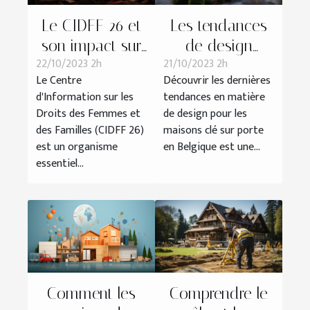
Le CIDFF 26 et
Les tendances
son impact sur
de design
22/10/2023 2h
21/10/2023 2h
l'économie
actuelles pour
Le Centre
Découvrir les dernières
locale
les maisons clé
d'Information sur les
tendances en matière
sur porte en
Droits des Femmes et
de design pour les
Belgique
des Familles (CIDFF 26)
maisons clé sur porte
est un organisme
en Belgique est une...
essentiel...
Comment les
Comprendre le