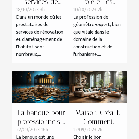
services de
rôle et les
18/10/2023 3h
10/10/2023 2h
Camif Habitat se
responsabilités
Dans un monde où les
La profession de
comparent-ils
d'un géomètre-
prestataires de
géomètre-expert, bien
aux autres
expert
services de rénovation
que vitale dans le
prestataires ?
et d'aménagement de
domaine de la
l'habitat sont
construction et de
nombreux,...
l'urbanisme,...
La banque pour
Maison-Créatif:
professionnels :
Comment
22/09/2023 16h
12/09/2023 2h
avantages et
choisir le bon
La banque est une
Choisir le bon