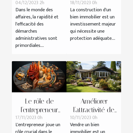
04/12/2023 2h
18/11/2023 0h
associés à
assurances
Dans le monde des
La construction d'un
l'obtention d'un
dommages
affaires, la rapidité et
bien immobilier est un
K-bis entre les
ouvrage dans
l'efficacité des
investissement majeur
services en
les projets de
démarches
qui nécessite une
ligne et les
construction
administratives sont
protection adéquate....
primordiales....
démarches
traditionnelles
Le rôle de
Améliorer
l'entrepreneur
l'attractivité de
17/11/2023 0h
10/11/2023 0h
dans le
son bien
L'entrepreneur joue un
Vendre un bien
développement
immobilier avant
rôle crucial dans le
immobilier est un