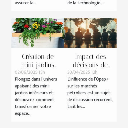
?
assurer la...
de la technologie....
Création de
Impact des
mini-jardins
décisions de
02/06/2025 15h
30/04/2025 12h
intérieurs : guide
l'Opep+ sur les
Plongez dans l’univers
L’influence de l’Opep+
pratique et
prix mondiaux
apaisant des mini-
sur les marchés
esthétique
du pétrole
jardins intérieurs et
pétroliers est un sujet
découvrez comment
de discussion récurrent,
transformer votre
tant les...
espace...