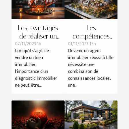
Les avantages
Les
de réaliser un
compétences
07/11/2023 1h
01/11/2023 15h
diagnostic
essentielles d'un
Lorsqu'il s'agit de
Devenir un agent
immobilier avant
agent immobilier
vendre un bien
immobilier réussi à Lille
la vente
à Lille
immobilier,
nécessite une
l'importance d'un
combinaison de
diagnostic immobilier
connaissances locales,
ne peut être...
une...