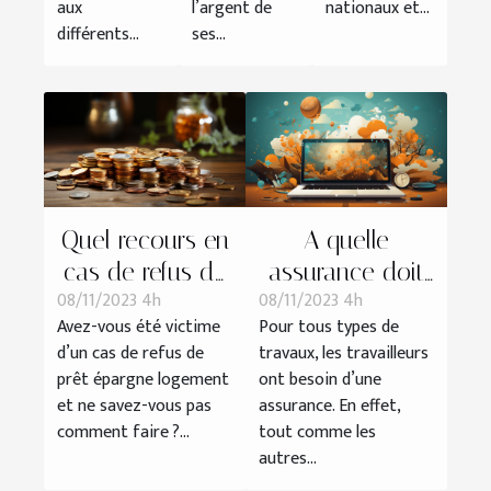
aux
l’argent de
nationaux et...
différents...
ses...
Quel recours en
A quelle
cas de refus de
assurance doit
08/11/2023 4h
08/11/2023 4h
prêt épargne
souscrire un
Avez-vous été victime
Pour tous types de
logement ?
salarié en
d’un cas de refus de
travaux, les travailleurs
télétravail ?
prêt épargne logement
ont besoin d’une
et ne savez-vous pas
assurance. En effet,
comment faire ?...
tout comme les
autres...