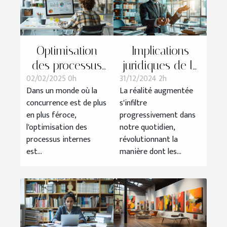
Optimisation
Implications
des processus
juridiques de la
02/02/2025 0h
31/12/2024 2h
internes pour
réalité
Dans un monde où la
La réalité augmentée
une meilleure
augmentée
concurrence est de plus
s'infiltre
performance
dans les
en plus féroce,
progressivement dans
d'entreprise
services
l'optimisation des
notre quotidien,
professionnels
processus internes
révolutionnant la
est...
manière dont les...