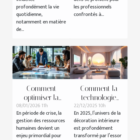
travail en 2026 ?
profondément la vie
les professionnels
quotidienne,
confrontés à...
notamment en matière
de...
Comment
Comment la
optimiser la
technologie
08/01/2026 11h
22/12/2025 10h
gestion des
influence-t-elle
En période de crise, la
En 2025, l’univers de la
ressources
les tendances
gestion des ressources
décoration intérieure
humaines en
de décoration
humaines devient un
est profondément
période de crise
en 2025 ?
enjeu primordial pour
transformé par l’essor