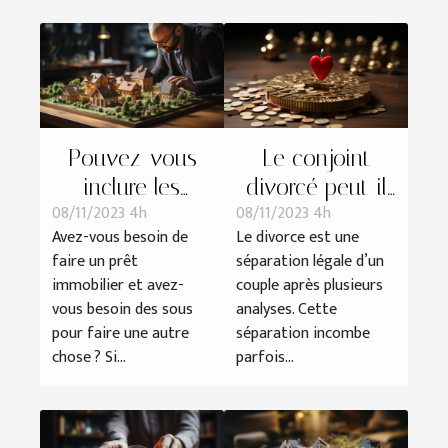
Pouvez-vous
Le conjoint
inclure les
divorcé peut-il
08/11/2023 4h
08/11/2023 4h
travaux à votre
bénéficier de la
Avez-vous besoin de
Le divorce est une
prêt immobilier ?
pension de
faire un prêt
séparation légale d’un
réversion ?
immobilier et avez-
couple après plusieurs
vous besoin des sous
analyses. Cette
pour faire une autre
séparation incombe
chose ? Si...
parfois...