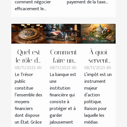
comment négocier
payement de la taxe...
efficacement le...
Quel est
Comment
À quoi
le rôle du
faire un
servent
08/11/2023 4h
08/11/2023 4h
08/11/2023 4h
Trésor
prêt à la
les
Le Trésor
La banque est
L’impôt est un
public ?
banque ?
impôts ?
public
une
instrument
constitue
institution
majeur
l’ensemble des
financière qui
d’action
moyens
consiste à
politique.
financiers
protéger et à
Raison pour
dont dispose
garder
laquelle les
un État. Grâce
jalousement
médias