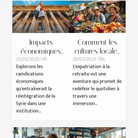
Impacts
Comment les
économiques
cultures locales
25/03/2025 13h
28/02/2025 10h
de la
influencent la
Explorons les
L'expatriation à la
réintégration de
vie des retraités
ramifications
retraite est une
la Syrie dans
expatriés
économiques
aventure qui promet de
une institution
qu'entraînerait la
redéfinir le quotidien à
financière
réintégration de la
travers une
Syrie dans une
immersion...
islamique
institution...