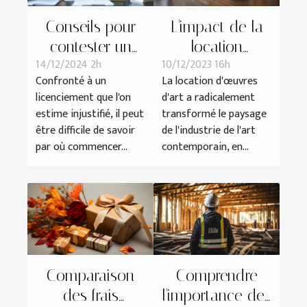
L'impact de la
Conseils pour
location
contester un
10/12/2023 16h
14/12/2024 2h
d'œuvres d'art
licenciement
La location d'œuvres
Confronté à un
sur l'industrie de
abusif
d'art a radicalement
licenciement que l'on
l'art
transformé le paysage
estime injustifié, il peut
contemporain
de l'industrie de l'art
être difficile de savoir
contemporain, en...
par où commencer...
Comparaison
Comprendre
des frais
l'importance des