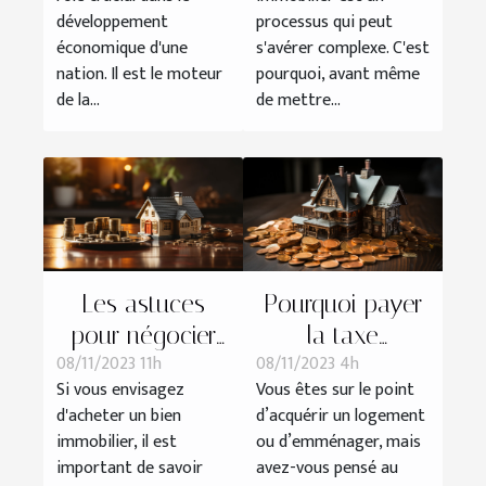
économique
la vente
développement
processus qui peut
économique d'une
s'avérer complexe. C'est
nation. Il est le moteur
pourquoi, avant même
de la...
de mettre...
Les astuces
Pourquoi payer
pour négocier
la taxe
08/11/2023 11h
08/11/2023 4h
efficacement le
immobilière ?
Si vous envisagez
Vous êtes sur le point
prix de votre
d'acheter un bien
d’acquérir un logement
futur bien
immobilier, il est
ou d’emménager, mais
immobilier
important de savoir
avez-vous pensé au