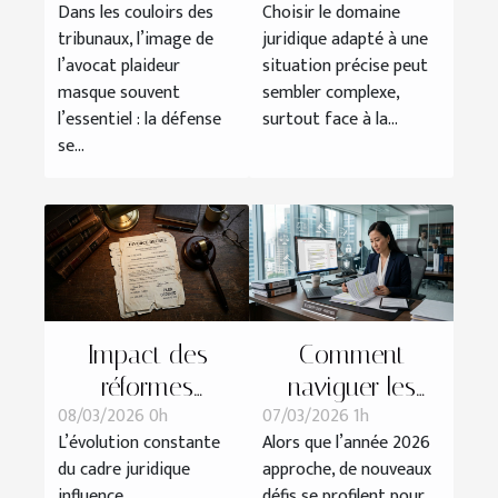
Dans les couloirs des
Choisir le domaine
d’une défense
juridique pour
tribunaux, l’image de
juridique adapté à une
devant le
votre situation ?
l’avocat plaideur
situation précise peut
tribunal
masque souvent
sembler complexe,
l’essentiel : la défense
surtout face à la...
se...
Impact des
Comment
réformes
naviguer les
08/03/2026 0h
07/03/2026 1h
récentes sur les
changements
L’évolution constante
Alors que l’année 2026
procédures de
légaux des
du cadre juridique
approche, de nouveaux
divorce
contrats de
influence
défis se profilent pour