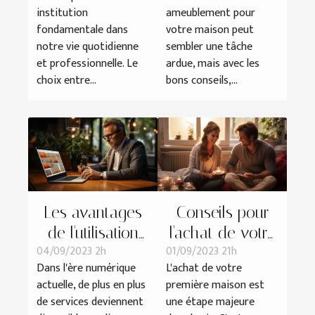
inconvénients
ameublement
institution
ameublement pour
comparés à la
pour votre
fondamentale dans
votre maison peut
banque
maison
notre vie quotidienne
sembler une tâche
traditionnelle
et professionnelle. Le
ardue, mais avec les
choix entre...
bons conseils,...
Les avantages
Conseils pour
de l'utilisation
l'achat de votre
04/09/2023 2h
01/09/2023 21h
d'une
première maison
Dans l'ère numérique
L'achat de votre
plateforme en
avec Zan Bon
actuelle, de plus en plus
première maison est
ligne pour
Immobilier
de services deviennent
une étape majeure
obtenir un pré