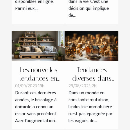
disponibles en ligne.
dans la vie. C'est une
état daté
Parmi eux,...
décision qui implique
de...
Les nouvelles
Tendances
tendances en
diverses dans
01/09/2023 19h
29/08/2023 2h
bricolage à
l'industrie
Durant ces dernières
Dans un monde en
domicile
immobilière
années, le bricolage à
constante mutation,
domicile a connu un
l'industrie immobilière
essor sans précédent.
n'est pas épargnée par
Avec l'augmentation...
les vagues de...