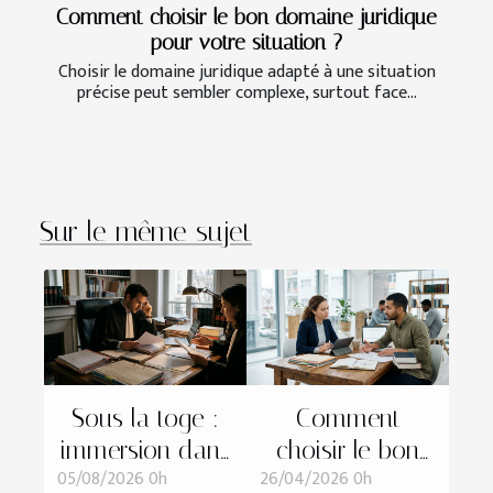
Comment choisir le bon domaine juridique
pour votre situation ?
Choisir le domaine juridique adapté à une situation
précise peut sembler complexe, surtout face...
Sur le même sujet
Sous la toge :
Comment
immersion dans
choisir le bon
05/08/2026 0h
26/04/2026 0h
la préparation
domaine