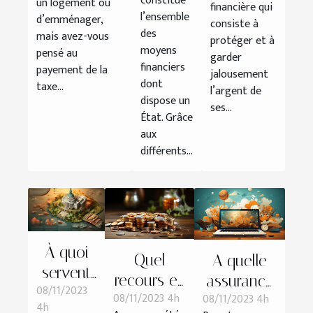
constitue
un logement ou
financière qui
l’ensemble
d’emménager,
consiste à
des
mais avez-vous
protéger et à
moyens
pensé au
garder
financiers
payement de la
jalousement
dont
taxe...
l’argent de
dispose un
ses...
État. Grâce
aux
différents...
À quoi
Quel
A quelle
servent
recours en
assurance
08/11/2023
les
08/11/2023 4h
08/11/2023 4h
cas de
doit
4h