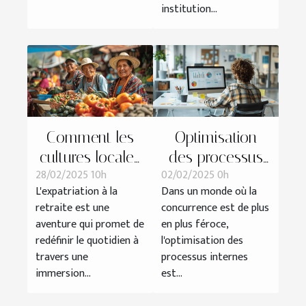
institution...
Comment les
Optimisation
cultures locales
des processus
28/02/2025 10h
02/02/2025 0h
influencent la
internes pour
L'expatriation à la
Dans un monde où la
vie des retraités
une meilleure
retraite est une
concurrence est de plus
expatriés
performance
aventure qui promet de
en plus féroce,
d'entreprise
redéfinir le quotidien à
l'optimisation des
travers une
processus internes
immersion...
est...