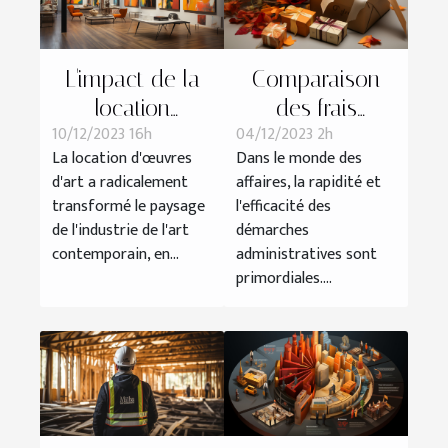
L'impact de la
Comparaison
location
des frais
10/12/2023 16h
04/12/2023 2h
d'œuvres d'art
associés à
La location d'œuvres
Dans le monde des
sur l'industrie de
l'obtention d'un
d'art a radicalement
affaires, la rapidité et
l'art
K-bis entre les
transformé le paysage
l'efficacité des
contemporain
services en
de l'industrie de l'art
démarches
ligne et les
contemporain, en...
administratives sont
primordiales....
démarches
traditionnelles