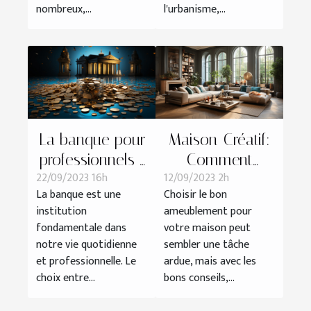
nombreux,...
l'urbanisme,...
La banque pour
Maison-Créatif:
professionnels :
Comment
22/09/2023 16h
12/09/2023 2h
avantages et
choisir le bon
La banque est une
Choisir le bon
inconvénients
ameublement
institution
ameublement pour
comparés à la
pour votre
fondamentale dans
votre maison peut
banque
maison
notre vie quotidienne
sembler une tâche
traditionnelle
et professionnelle. Le
ardue, mais avec les
choix entre...
bons conseils,...