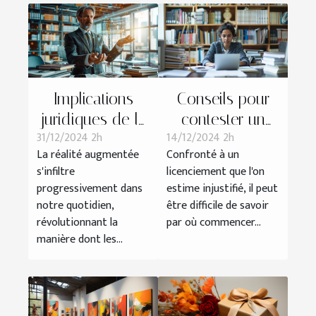
Implications
Conseils pour
juridiques de la
contester un
31/12/2024 2h
14/12/2024 2h
réalité
licenciement
La réalité augmentée
Confronté à un
augmentée
abusif
s'infiltre
licenciement que l'on
dans les
progressivement dans
estime injustifié, il peut
services
notre quotidien,
être difficile de savoir
professionnels
révolutionnant la
par où commencer...
manière dont les...