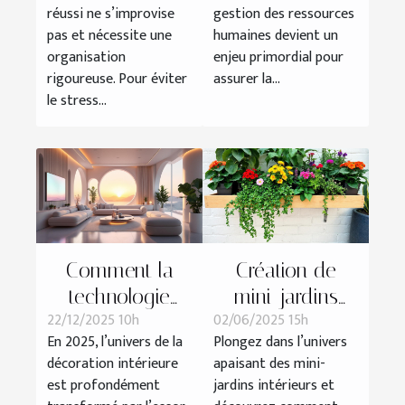
réussi ne s’improvise
gestion des ressources
efficace et sans
humaines en
pas et nécessite une
humaines devient un
tracas
période de crise
organisation
enjeu primordial pour
?
rigoureuse. Pour éviter
assurer la...
le stress...
Comment la
Création de
technologie
mini-jardins
22/12/2025 10h
02/06/2025 15h
influence-t-elle
intérieurs : guide
En 2025, l’univers de la
Plongez dans l’univers
les tendances
pratique et
décoration intérieure
apaisant des mini-
de décoration
esthétique
est profondément
jardins intérieurs et
en 2025 ?