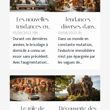
Les nouvelles
Tendances
tendances en
diverses dans
01/09/2023 19h
29/08/2023 2h
bricolage à
l'industrie
Durant ces dernières
Dans un monde en
domicile
immobilière
années, le bricolage à
constante mutation,
domicile a connu un
l'industrie immobilière
essor sans précédent.
n'est pas épargnée par
Avec l'augmentation...
les vagues de...
Le rôle de
Découverte des