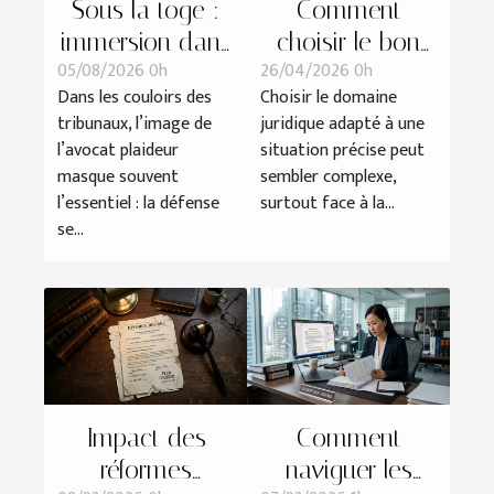
Sous la toge :
Comment
immersion dans
choisir le bon
05/08/2026 0h
26/04/2026 0h
la préparation
domaine
Dans les couloirs des
Choisir le domaine
d’une défense
juridique pour
tribunaux, l’image de
juridique adapté à une
devant le
votre situation ?
l’avocat plaideur
situation précise peut
tribunal
masque souvent
sembler complexe,
l’essentiel : la défense
surtout face à la...
se...
Impact des
Comment
réformes
naviguer les