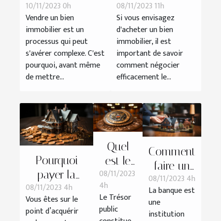
10/11/2023 0h
08/11/2023 11h
son bien
efficacement le
Vendre un bien
Si vous envisagez
immobilier avant
prix de votre
immobilier est un
d'acheter un bien
la vente
futur bien
processus qui peut
immobilier, il est
immobilier
s'avérer complexe. C'est
important de savoir
pourquoi, avant même
comment négocier
de mettre...
efficacement le...
Quel
Comment
Pourquoi
est le
faire un
08/11/2023
payer la
rôle du
08/11/2023 4h
prêt à la
4h
08/11/2023 4h
taxe
Trésor
La banque est
banque ?
Le Trésor
Vous êtes sur le
une
immobilière ?
public ?
public
point d’acquérir
institution