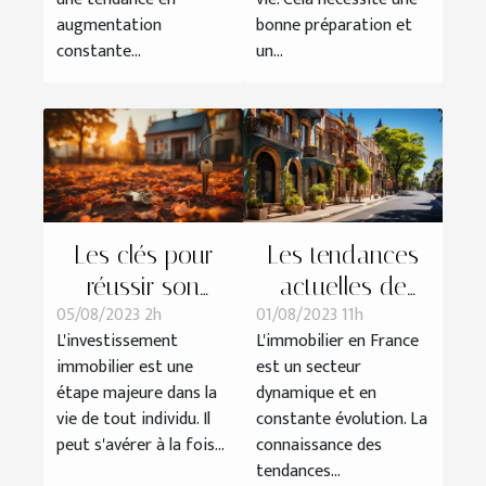
augmentation
bonne préparation et
constante...
un...
Les clés pour
Les tendances
réussir son
actuelles de
05/08/2023 2h
01/08/2023 11h
premier
l'immobilier en
L'investissement
L'immobilier en France
investissement
France
immobilier est une
est un secteur
immobilier
étape majeure dans la
dynamique et en
vie de tout individu. Il
constante évolution. La
peut s'avérer à la fois...
connaissance des
tendances...