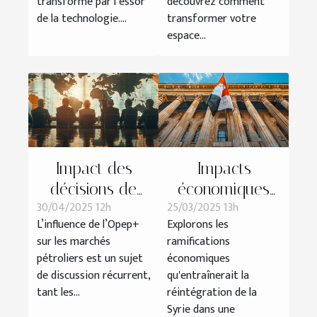
transformé par l’essor
découvrez comment
de la technologie....
transformer votre
espace...
Impact des
Impacts
décisions de
économiques
30/04/2025 12h
25/03/2025 13h
l'Opep+ sur les
de la
L’influence de l’Opep+
Explorons les
prix mondiaux
réintégration de
sur les marchés
ramifications
du pétrole
la Syrie dans
pétroliers est un sujet
économiques
une institution
de discussion récurrent,
qu'entraînerait la
financière
tant les...
réintégration de la
Syrie dans une
islamique