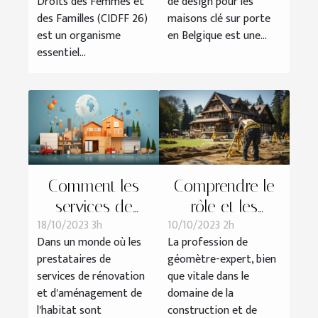
Droits des Femmes et
de design pour les
Belgique
des Familles (CIDFF 26)
maisons clé sur porte
est un organisme
en Belgique est une...
essentiel...
Comment les
Comprendre le
services de
rôle et les
18/10/2023 3h
10/10/2023 2h
Camif Habitat se
responsabilités
Dans un monde où les
La profession de
comparent-ils
d'un géomètre-
prestataires de
géomètre-expert, bien
aux autres
expert
services de rénovation
que vitale dans le
prestataires ?
et d'aménagement de
domaine de la
l'habitat sont
construction et de