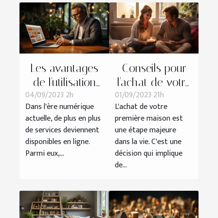
Les avantages
Conseils pour
de l'utilisation
l'achat de votre
04/09/2023 2h
01/09/2023 21h
d'une
première maison
Dans l'ère numérique
L'achat de votre
plateforme en
avec Zan Bon
actuelle, de plus en plus
première maison est
ligne pour
Immobilier
de services deviennent
une étape majeure
obtenir un pré
disponibles en ligne.
dans la vie. C'est une
état daté
Parmi eux,...
décision qui implique
de...