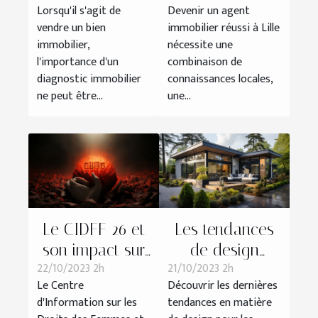
Lorsqu'il s'agit de
Devenir un agent
immobilier avant
agent immobilier
vendre un bien
immobilier réussi à Lille
la vente
à Lille
immobilier,
nécessite une
l'importance d'un
combinaison de
diagnostic immobilier
connaissances locales,
ne peut être...
une...
Le CIDFF 26 et
Les tendances
son impact sur
de design
22/10/2023 2h
21/10/2023 2h
l'économie
actuelles pour
Le Centre
Découvrir les dernières
locale
les maisons clé
d'Information sur les
tendances en matière
sur porte en