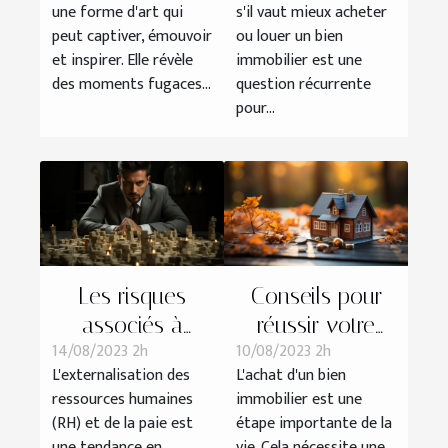
une forme d'art qui
s'il vaut mieux acheter
peut captiver, émouvoir
ou louer un bien
et inspirer. Elle révèle
immobilier est une
des moments fugaces...
question récurrente
pour...
Les risques
Conseils pour
associés à
réussir votre
14/08/2023 2h
10/08/2023 2h
l'externalisation
achat
L'externalisation des
L'achat d'un bien
RH et paie :
immobilier
ressources humaines
immobilier est une
comment les
(RH) et de la paie est
étape importante de la
éviter?
une tendance en
vie. Cela nécessite une