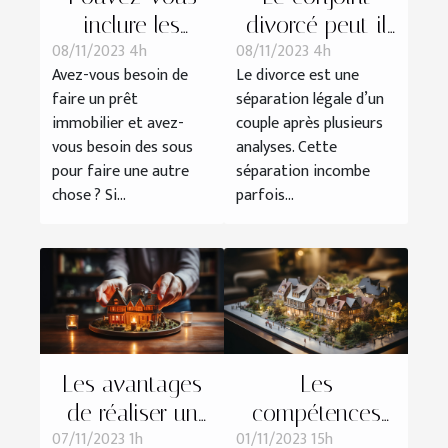
inclure les
divorcé peut-il
08/11/2023 4h
08/11/2023 4h
travaux à votre
bénéficier de la
Avez-vous besoin de
Le divorce est une
prêt immobilier ?
pension de
faire un prêt
séparation légale d’un
réversion ?
immobilier et avez-
couple après plusieurs
vous besoin des sous
analyses. Cette
pour faire une autre
séparation incombe
chose ? Si...
parfois...
Les avantages
Les
de réaliser un
compétences
07/11/2023 1h
01/11/2023 15h
diagnostic
essentielles d'un