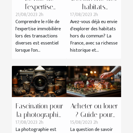
l'expertise
habitats
21/08/2023 2h
17/08/2023 2h
immobilière
insolites en
Comprendre le rôle de
Avez-vous déjà eu envie
dans les
France
l'expertise immobilière
d'explorer des habitats
transactions
lors des transactions
hors du commun? La
diverses
diverses est essentiel
France, avec sa richesse
lorsque l'on...
historique et...
Fascination pour
Acheter ou louer
la photographie
? Guide pour
17/08/2023 2h
15/08/2023 2h
: la culture SLR
faire le meilleur
La photographie est
La question de savoir
choix immobilier