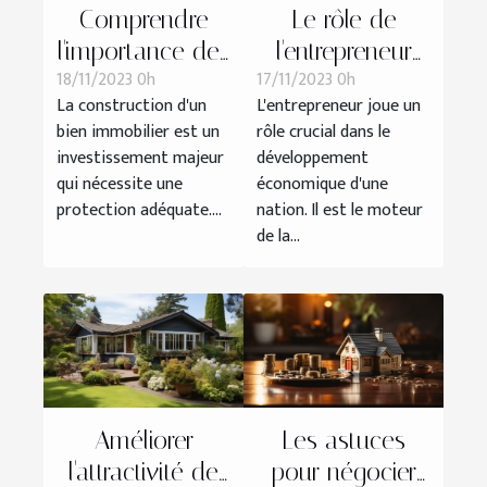
Comprendre
Le rôle de
l'importance des
l'entrepreneur
18/11/2023 0h
17/11/2023 0h
assurances
dans le
La construction d'un
L'entrepreneur joue un
dommages
développement
bien immobilier est un
rôle crucial dans le
ouvrage dans
économique
investissement majeur
développement
les projets de
qui nécessite une
économique d'une
construction
protection adéquate....
nation. Il est le moteur
de la...
Améliorer
Les astuces
l'attractivité de
pour négocier