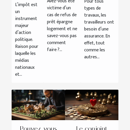
impôts ?
Avez-vous été
Pour tous
refus de
souscrire
L’impôt est
victime d’un
types de
prêt
un
un salarié
cas de refus de
travaux, les
instrument
épargne
en
prêt épargne
travailleurs ont
majeur
logement ?
logement et ne
télétravail ?
besoin d’une
d’action
savez-vous pas
assurance. En
politique.
comment
effet, tout
Raison pour
faire ?...
comme les
laquelle les
autres...
médias
nationaux
et...
Pouvez-vous
Le conjoint