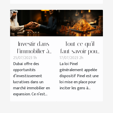
Investir dans
Tout ce qu’il
l’immobilier à
faut savoir pour
25/07/2023 1h
17/07/2023 2h
Dubaï : tout
investir en Pinel
Dubaï offre des
La loi Pinel
savoir
opportunités
généralement appelée
d’investissement
dispositif Pinel est une
lucratives dans un
loi mise en place pour
marché immobilier en
inciter les gens à...
expansion. Ce n’est...