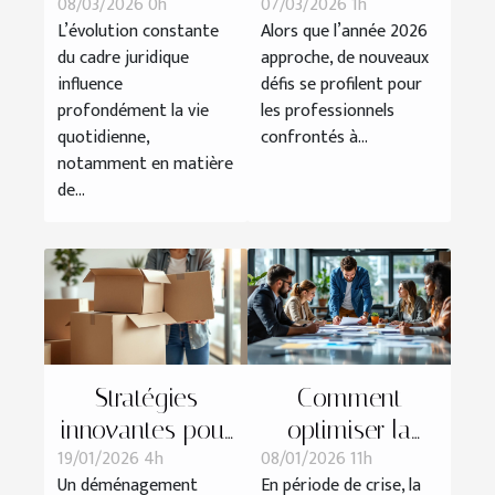
08/03/2026 0h
07/03/2026 1h
récentes sur les
changements
L’évolution constante
Alors que l’année 2026
procédures de
légaux des
du cadre juridique
approche, de nouveaux
divorce
contrats de
influence
défis se profilent pour
travail en 2026 ?
profondément la vie
les professionnels
quotidienne,
confrontés à...
notamment en matière
de...
Stratégies
Comment
innovantes pour
optimiser la
19/01/2026 4h
08/01/2026 11h
un
gestion des
Un déménagement
En période de crise, la
déménagement
ressources