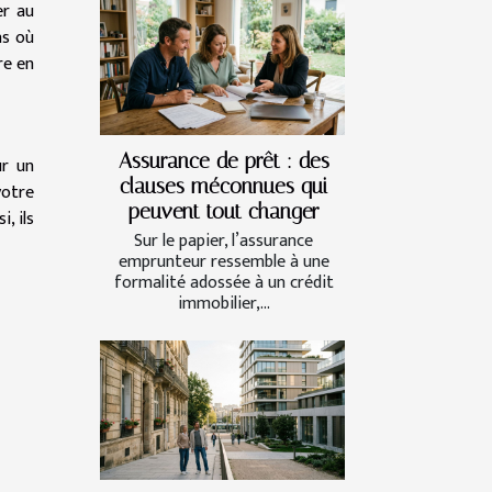
er au
as où
re en
Assurance de prêt : des
ur un
clauses méconnues qui
votre
peuvent tout changer
, ils
Sur le papier, l’assurance
emprunteur ressemble à une
formalité adossée à un crédit
immobilier,...