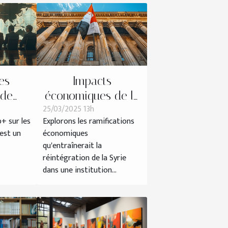
es
Impacts
 de
économiques de la
25/03/2025 13h
es prix
réintégration de la
p+ sur les
Explorons les ramifications
 du
Syrie dans une
est un
économiques
institution financière
qu'entraînerait la
islamique
réintégration de la Syrie
dans une institution...