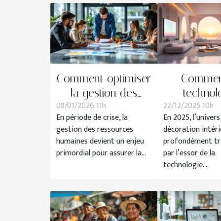
Comment optimiser
Commen
la gestion des
technol
08/01/2026 11h
22/12/2025 10h
ressources
influence-t-
En période de crise, la
En 2025, l’univers
humaines en
tendanc
gestion des ressources
décoration intéri
période de crise ?
décoration 
humaines devient un enjeu
profondément t
?
primordial pour assurer la...
par l’essor de la
technologie....