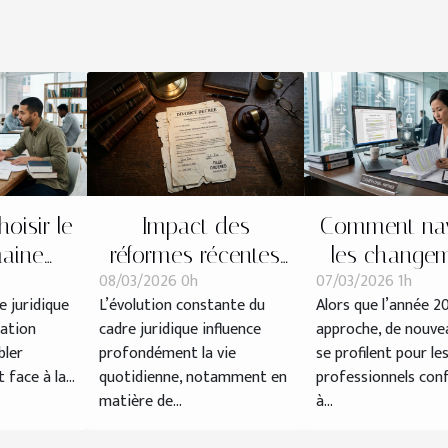
isir le
Impact des
Comment nav
aine
réformes récentes
les change
08/03/2026 0h
07/03/2026 1h
ur votre
sur les procédures
légaux des co
e juridique
L’évolution constante du
Alors que l’année 2
on ?
de divorce
de travail en
uation
cadre juridique influence
approche, de nouvea
bler
profondément la vie
se profilent pour le
face à la...
quotidienne, notamment en
professionnels con
matière de...
à...