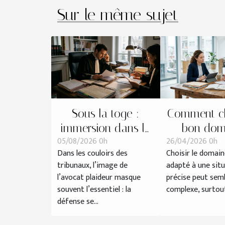
Sur le même sujet
Sous la toge :
Comment cho
immersion dans la
bon dom
05/08/2026 0h
26/04/2026 0h
préparation d’une
juridique po
Dans les couloirs des
Choisir le domain
défense devant le
situati
tribunaux, l’image de
adapté à une sit
tribunal
l’avocat plaideur masque
précise peut sem
souvent l’essentiel : la
complexe, surtout 
défense se...