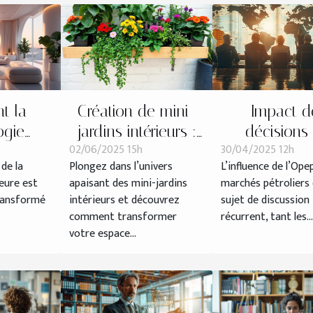
t la
Création de mini-
Impact d
ogie
jardins intérieurs :
décisions
02/06/2025 15h
30/04/2025 12h
elle les
guide pratique et
l'Opep+ sur l
 de la
Plongez dans l’univers
L’influence de l’Ope
es de
esthétique
mondiaux
eure est
apaisant des mini-jardins
marchés pétroliers 
en 2025
pétrole
ransformé
intérieurs et découvrez
sujet de discussion
comment transformer
récurrent, tant les...
votre espace...