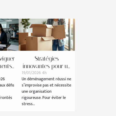
iguer
Stratégies
ments
innovantes pour un
19/01/2026 4h
ntrats
déménagement
026
Un déménagement réussi ne
 2026 ?
efficace et sans
ux défis
s’improvise pas et nécessite
tracas
s
une organisation
frontés
rigoureuse. Pour éviter le
stress...