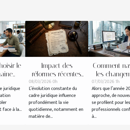
isir le
Impact des
Comment nav
aine
réformes récentes
les change
08/03/2026 0h
07/03/2026 1h
ur votre
sur les procédures
légaux des co
e juridique
L’évolution constante du
Alors que l’année 2
on ?
de divorce
de travail en
uation
cadre juridique influence
approche, de nouvea
bler
profondément la vie
se profilent pour le
face à la...
quotidienne, notamment en
professionnels con
matière de...
à...