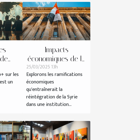
es
Impacts
 de
économiques de la
25/03/2025 13h
es prix
réintégration de la
p+ sur les
Explorons les ramifications
 du
Syrie dans une
est un
économiques
institution financière
qu'entraînerait la
islamique
réintégration de la Syrie
dans une institution...