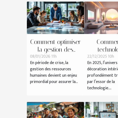
Comment optimiser
Commen
la gestion des
technol
08/01/2026 11h
22/12/2025 10h
ressources
influence-t-
En période de crise, la
En 2025, l’univers
humaines en
tendanc
gestion des ressources
décoration intéri
période de crise ?
décoration 
humaines devient un enjeu
profondément t
?
primordial pour assurer la...
par l’essor de la
technologie....