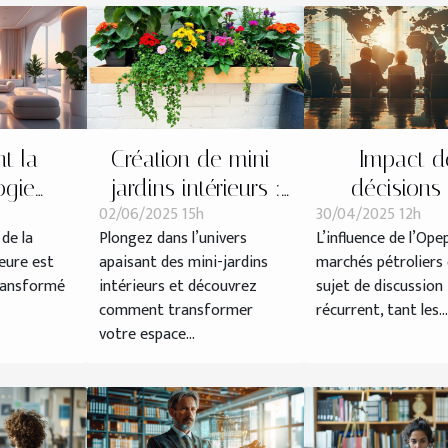
t la
Création de mini-
Impact d
ogie
jardins intérieurs :
décisions
02/06/2025 15h
30/04/2025 12h
elle les
guide pratique et
l'Opep+ sur l
 de la
Plongez dans l’univers
L’influence de l’Ope
es de
esthétique
mondiaux
eure est
apaisant des mini-jardins
marchés pétroliers 
en 2025
pétrole
ransformé
intérieurs et découvrez
sujet de discussion
comment transformer
récurrent, tant les...
votre espace...