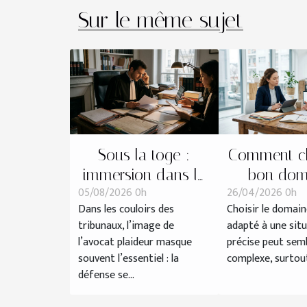
Sur le même sujet
Sous la toge :
Comment cho
immersion dans la
bon dom
05/08/2026 0h
26/04/2026 0h
préparation d’une
juridique po
Dans les couloirs des
Choisir le domain
défense devant le
situati
tribunaux, l’image de
adapté à une sit
tribunal
l’avocat plaideur masque
précise peut sem
souvent l’essentiel : la
complexe, surtout 
défense se...