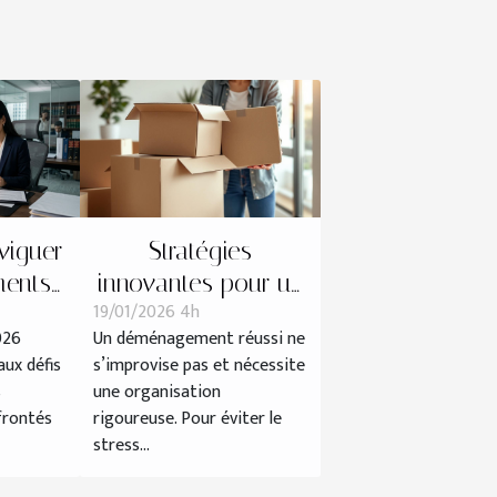
iguer
Stratégies
ments
innovantes pour un
19/01/2026 4h
ntrats
déménagement
026
Un déménagement réussi ne
 2026 ?
efficace et sans
ux défis
s’improvise pas et nécessite
tracas
s
une organisation
frontés
rigoureuse. Pour éviter le
stress...