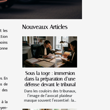
Nouveaux Articles
t les
ction
moins
bonne
Sous la toge : immersion
s. En
dans la préparation d’une
ns de
défense devant le tribunal
r des
Dans les couloirs des tribunaux,
l’image de l’avocat plaideur
masque souvent l’essentiel : la...
 à la
oyen-