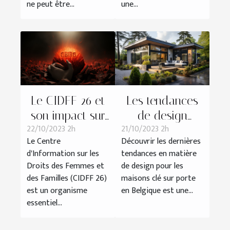
ne peut être...
une...
Le CIDFF 26 et
Les tendances
son impact sur
de design
22/10/2023 2h
21/10/2023 2h
l'économie
actuelles pour
Le Centre
Découvrir les dernières
locale
les maisons clé
d'Information sur les
tendances en matière
sur porte en
Droits des Femmes et
de design pour les
Belgique
des Familles (CIDFF 26)
maisons clé sur porte
est un organisme
en Belgique est une...
essentiel...