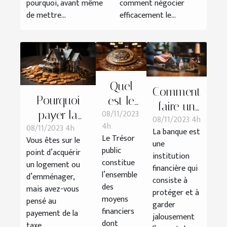
pourquoi, avant même
comment négocier
de mettre...
efficacement le...
Quel
Comment
Pourquoi
est le
faire un
08/11/2023
payer la
rôle du
08/11/2023 4h
prêt à la
4h
08/11/2023 4h
taxe
Trésor
La banque est
banque ?
Le Trésor
Vous êtes sur le
une
immobilière ?
public ?
public
point d’acquérir
institution
constitue
un logement ou
financière qui
l’ensemble
d’emménager,
consiste à
des
mais avez-vous
protéger et à
moyens
pensé au
garder
financiers
payement de la
jalousement
dont
taxe...