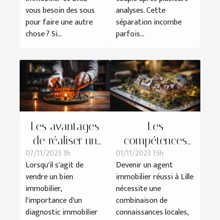
vous besoin des sous
analyses. Cette
pour faire une autre
séparation incombe
chose ? Si...
parfois...
Les avantages
Les
de réaliser un
compétences
07/11/2023 1h
01/11/2023 15h
diagnostic
essentielles d'un
Lorsqu'il s'agit de
Devenir un agent
immobilier avant
agent immobilier
vendre un bien
immobilier réussi à Lille
la vente
à Lille
immobilier,
nécessite une
l'importance d'un
combinaison de
diagnostic immobilier
connaissances locales,