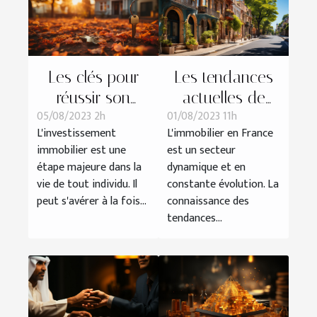
Les clés pour
Les tendances
réussir son
actuelles de
05/08/2023 2h
01/08/2023 11h
premier
l'immobilier en
L'investissement
L'immobilier en France
investissement
France
immobilier est une
est un secteur
immobilier
étape majeure dans la
dynamique et en
vie de tout individu. Il
constante évolution. La
peut s'avérer à la fois...
connaissance des
tendances...