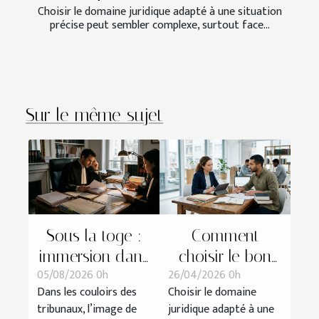
Choisir le domaine juridique adapté à une situation
précise peut sembler complexe, surtout face...
Sur le même sujet
Sous la toge :
Comment
immersion dans
choisir le bon
05/08/2026 0h
26/04/2026 0h
la préparation
domaine
Dans les couloirs des
Choisir le domaine
d’une défense
juridique pour
tribunaux, l’image de
juridique adapté à une
devant le
votre situation ?