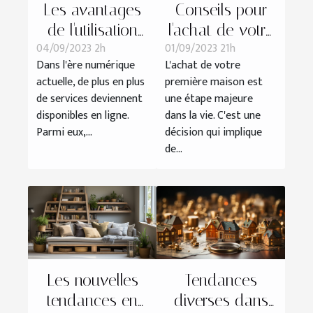
Les avantages
Conseils pour
de l'utilisation
l'achat de votre
04/09/2023 2h
01/09/2023 21h
d'une
première maison
Dans l'ère numérique
L'achat de votre
plateforme en
avec Zan Bon
actuelle, de plus en plus
première maison est
ligne pour
Immobilier
de services deviennent
une étape majeure
obtenir un pré
disponibles en ligne.
dans la vie. C'est une
état daté
Parmi eux,...
décision qui implique
de...
Les nouvelles
Tendances
tendances en
diverses dans