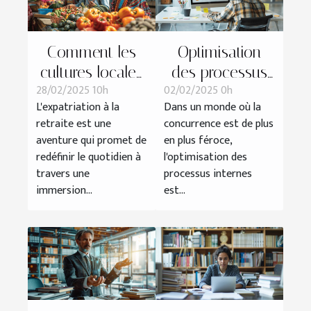
Comment les
Optimisation
cultures locales
des processus
28/02/2025 10h
02/02/2025 0h
influencent la
internes pour
L'expatriation à la
Dans un monde où la
vie des retraités
une meilleure
retraite est une
concurrence est de plus
expatriés
performance
aventure qui promet de
en plus féroce,
d'entreprise
redéfinir le quotidien à
l'optimisation des
travers une
processus internes
immersion...
est...