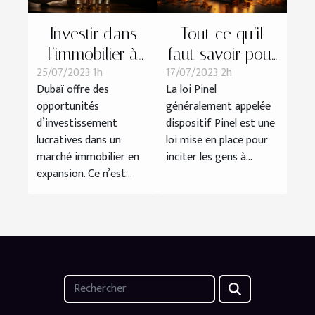
Investir dans
Tout ce qu’il
l’immobilier à
faut savoir pour
25/07/2023 1h
17/07/2023 2h
Dubaï : tout
investir en Pinel
Dubaï offre des
La loi Pinel
savoir
opportunités
généralement appelée
d’investissement
dispositif Pinel est une
lucratives dans un
loi mise en place pour
marché immobilier en
inciter les gens à...
expansion. Ce n’est...