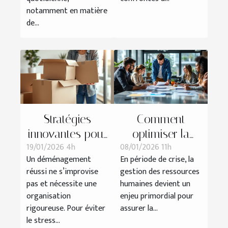
notamment en matière
de...
Stratégies
Comment
innovantes pour
optimiser la
19/01/2026 4h
08/01/2026 11h
un
gestion des
Un déménagement
En période de crise, la
déménagement
ressources
réussi ne s’improvise
gestion des ressources
efficace et sans
humaines en
pas et nécessite une
humaines devient un
tracas
période de crise
organisation
enjeu primordial pour
?
rigoureuse. Pour éviter
assurer la...
le stress...