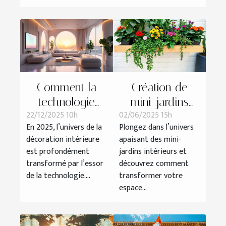
Comment la
Création de
technologie
mini-jardins
22/12/2025 10h
02/06/2025 15h
influence-t-elle
intérieurs : guide
En 2025, l’univers de la
Plongez dans l’univers
les tendances
pratique et
décoration intérieure
apaisant des mini-
de décoration
esthétique
est profondément
jardins intérieurs et
en 2025 ?
transformé par l’essor
découvrez comment
de la technologie....
transformer votre
espace...