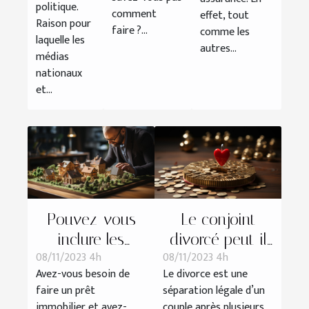
politique.
comment
effet, tout
Raison pour
faire ?...
comme les
laquelle les
autres...
médias
nationaux
et...
Pouvez-vous
Le conjoint
inclure les
divorcé peut-il
08/11/2023 4h
08/11/2023 4h
travaux à votre
bénéficier de la
Avez-vous besoin de
Le divorce est une
prêt immobilier ?
pension de
faire un prêt
séparation légale d’un
réversion ?
immobilier et avez-
couple après plusieurs