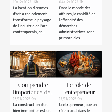
10/12/2023 16h
04/12/2023 2h
d'œuvres d'art
associés à
La location d'œuvres
Dans le monde des
sur l'industrie de
l'obtention d'un
d'art a radicalement
affaires, la rapidité et
l'art
K-bis entre les
transformé le paysage
l'efficacité des
contemporain
services en
de l'industrie de l'art
démarches
ligne et les
contemporain, en...
administratives sont
primordiales....
démarches
traditionnelles
Comprendre
Le rôle de
l'importance des
l'entrepreneur
18/11/2023 0h
17/11/2023 0h
assurances
dans le
La construction d'un
L'entrepreneur joue un
dommages
développement
bien immobilier est un
rôle crucial dans le