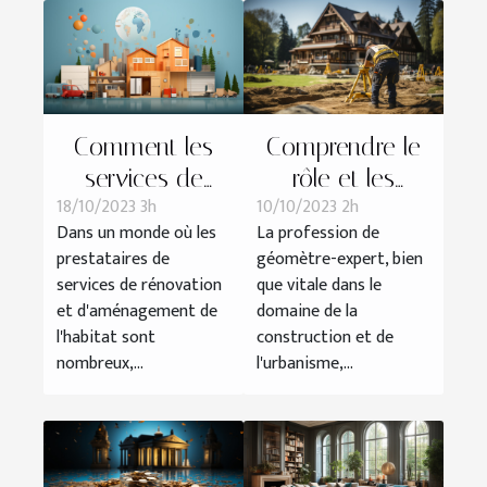
Comment les
Comprendre le
services de
rôle et les
18/10/2023 3h
10/10/2023 2h
Camif Habitat se
responsabilités
Dans un monde où les
La profession de
comparent-ils
d'un géomètre-
prestataires de
géomètre-expert, bien
aux autres
expert
services de rénovation
que vitale dans le
prestataires ?
et d'aménagement de
domaine de la
l'habitat sont
construction et de
nombreux,...
l'urbanisme,...