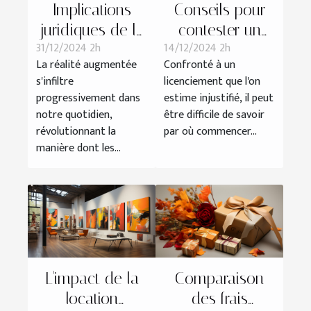
Implications
Conseils pour
juridiques de la
contester un
31/12/2024 2h
14/12/2024 2h
réalité
licenciement
La réalité augmentée
Confronté à un
augmentée
abusif
s'infiltre
licenciement que l'on
dans les
progressivement dans
estime injustifié, il peut
services
notre quotidien,
être difficile de savoir
professionnels
révolutionnant la
par où commencer...
manière dont les...
L'impact de la
Comparaison
location
des frais