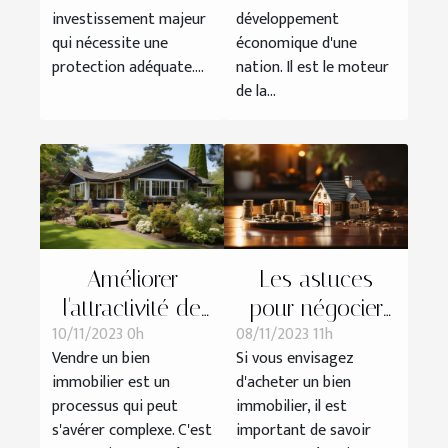
ouvrage dans
économique
investissement majeur
développement
les projets de
qui nécessite une
économique d'une
construction
protection adéquate....
nation. Il est le moteur
de la...
Améliorer
Les astuces
l'attractivité de
pour négocier
10/11/2023 0h
08/11/2023 11h
son bien
efficacement le
Vendre un bien
Si vous envisagez
immobilier avant
prix de votre
immobilier est un
d'acheter un bien
la vente
futur bien
processus qui peut
immobilier, il est
immobilier
s'avérer complexe. C'est
important de savoir