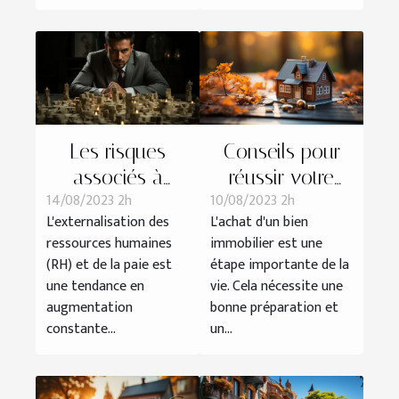
Les risques
Conseils pour
associés à
réussir votre
14/08/2023 2h
10/08/2023 2h
l'externalisation
achat
L'externalisation des
L'achat d'un bien
RH et paie :
immobilier
ressources humaines
immobilier est une
comment les
(RH) et de la paie est
étape importante de la
éviter?
une tendance en
vie. Cela nécessite une
augmentation
bonne préparation et
constante...
un...