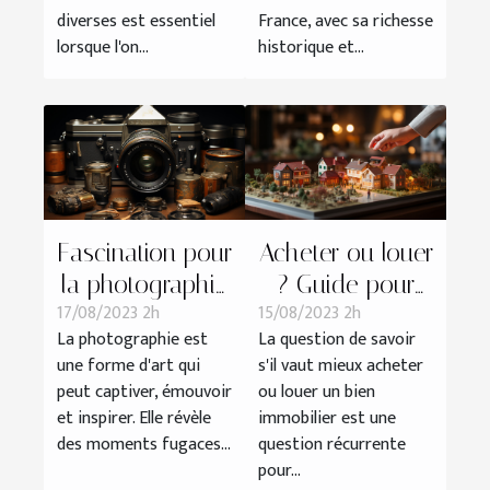
diverses
diverses est essentiel
France, avec sa richesse
lorsque l'on...
historique et...
Fascination pour
Acheter ou louer
la photographie
? Guide pour
17/08/2023 2h
15/08/2023 2h
: la culture SLR
faire le meilleur
La photographie est
La question de savoir
choix immobilier
une forme d'art qui
s'il vaut mieux acheter
peut captiver, émouvoir
ou louer un bien
et inspirer. Elle révèle
immobilier est une
des moments fugaces...
question récurrente
pour...