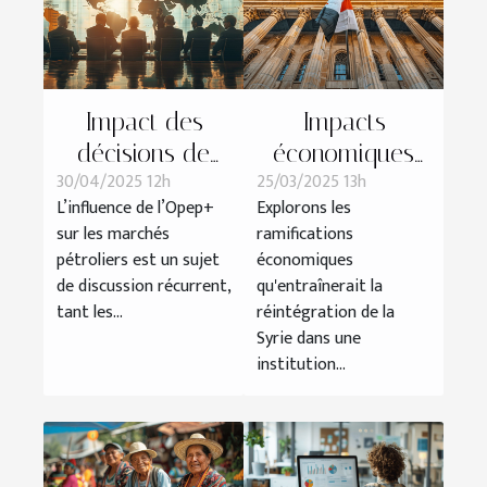
Impact des
Impacts
décisions de
économiques
30/04/2025 12h
25/03/2025 13h
l'Opep+ sur les
de la
L’influence de l’Opep+
Explorons les
prix mondiaux
réintégration de
sur les marchés
ramifications
du pétrole
la Syrie dans
pétroliers est un sujet
économiques
une institution
de discussion récurrent,
qu'entraînerait la
financière
tant les...
réintégration de la
Syrie dans une
islamique
institution...