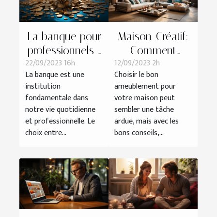
La banque pour
Maison-Créatif:
professionnels :
Comment
22/09/2023 16h
12/09/2023 2h
avantages et
choisir le bon
La banque est une
Choisir le bon
inconvénients
ameublement
institution
ameublement pour
comparés à la
pour votre
fondamentale dans
votre maison peut
banque
maison
notre vie quotidienne
sembler une tâche
traditionnelle
et professionnelle. Le
ardue, mais avec les
choix entre...
bons conseils,...