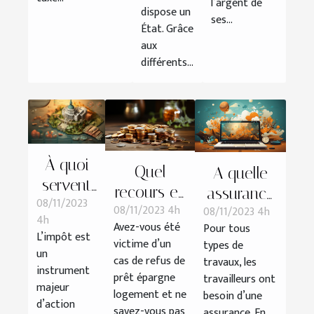
l’argent de
dispose un
ses...
État. Grâce
aux
différents...
À quoi
Quel
A quelle
servent
recours en
assurance
08/11/2023
les
08/11/2023 4h
08/11/2023 4h
cas de
doit
4h
impôts ?
Avez-vous été
Pour tous
refus de
souscrire
L’impôt est
victime d’un
types de
prêt
un
un salarié
cas de refus de
travaux, les
instrument
épargne
en
prêt épargne
travailleurs ont
majeur
logement ?
logement et ne
télétravail ?
besoin d’une
d’action
savez-vous pas
assurance. En