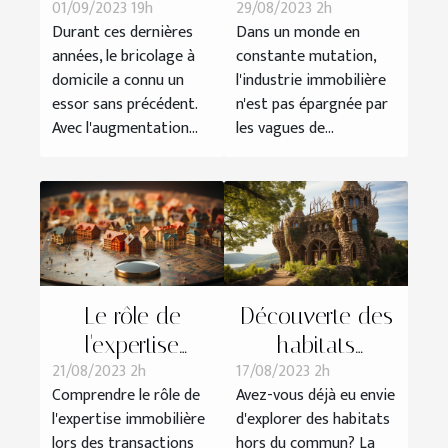
01/09/2023 19h
29/08/2023 2h
bricolage à
l'industrie
Durant ces dernières
Dans un monde en
domicile
immobilière
années, le bricolage à
constante mutation,
domicile a connu un
l'industrie immobilière
essor sans précédent.
n'est pas épargnée par
Avec l'augmentation...
les vagues de...
Le rôle de
Découverte des
l'expertise
habitats
21/08/2023 2h
17/08/2023 2h
immobilière
insolites en
Comprendre le rôle de
Avez-vous déjà eu envie
dans les
France
l'expertise immobilière
d'explorer des habitats
transactions
lors des transactions
hors du commun? La