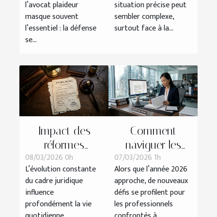
l’avocat plaideur
situation précise peut
tribunal
masque souvent
sembler complexe,
l’essentiel : la défense
surtout face à la...
se...
Impact des
Comment
réformes
naviguer les
08/03/2026 0h
07/03/2026 1h
récentes sur les
changements
L’évolution constante
Alors que l’année 2026
procédures de
légaux des
du cadre juridique
approche, de nouveaux
divorce
contrats de
influence
défis se profilent pour
travail en 2026 ?
profondément la vie
les professionnels
quotidienne,
confrontés à...