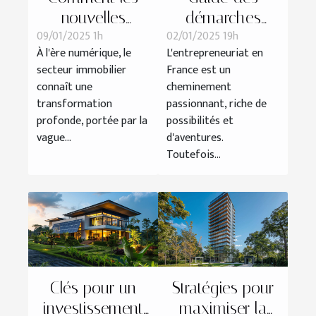
nouvelles
démarches
09/01/2025 1h
02/01/2025 19h
technologies
légales pour
À l'ère numérique, le
L'entrepreneuriat en
transforment les
lancer une
secteur immobilier
France est un
transactions
entreprise en
connaît une
cheminement
immobilières
France
transformation
passionnant, riche de
profonde, portée par la
possibilités et
vague...
d'aventures.
Toutefois...
Clés pour un
Stratégies pour
investissement
maximiser la