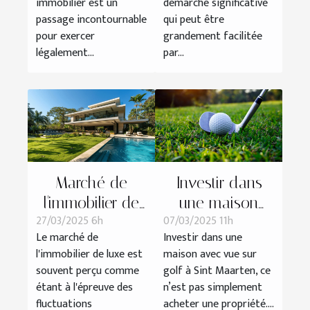
immobilier est un
démarche significative
d'agent
votre bien
passage incontournable
qui peut être
immobilier
pour exercer
grandement facilitée
légalement...
par...
Marché de
Investir dans
l'immobilier de
une maison
27/03/2025 6h
07/03/2025 11h
luxe quelles
avec vue sur
Le marché de
Investir dans une
opportunités en
golf à Sint
l'immobilier de luxe est
maison avec vue sur
période de crise
Maarten : un
souvent perçu comme
golf à Sint Maarten, ce
choix
étant à l'épreuve des
n’est pas simplement
stratégique
fluctuations
acheter une propriété....