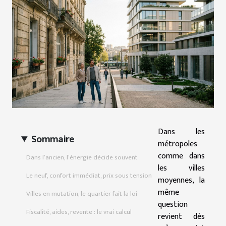
Dans les
Sommaire
métropoles
comme dans
Dans l’ancien, l’énergie décide souvent
les villes
Le neuf, confort immédiat, prix sous tension
moyennes, la
même
Villes en mutation, le quartier fait la loi
question
Fiscalité, aides, revente : le vrai calcul
revient dès