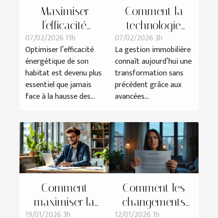
Maximiser
Comment la
l'efficacité
technologie
07/02/2026 11h
07/02/2026 3h
énergétique de
révolutionne la
Optimiser l’efficacité
La gestion immobilière
votre bien pour
gestion
énergétique de son
connaît aujourd’hui une
réduire les coûts
immobilière ?
habitat est devenu plus
transformation sans
essentiel que jamais
précédent grâce aux
face à la hausse des...
avancées...
Comment
Comment les
maximiser la
changements
19/01/2026 3h
12/01/2026 1h
rentabilité de
législatifs