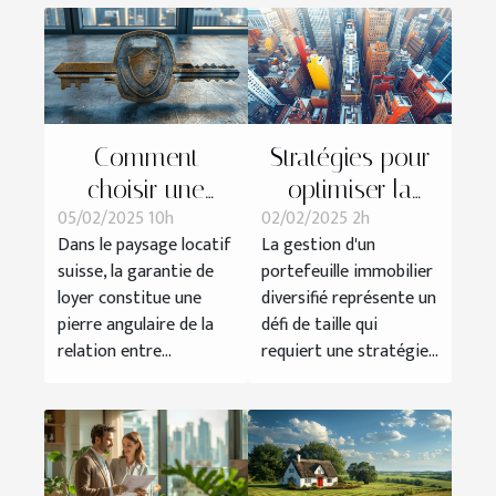
Comment
Stratégies pour
choisir une
optimiser la
05/02/2025 10h
02/02/2025 2h
garantie de
gestion d'un
Dans le paysage locatif
La gestion d'un
loyer flexible et
portefeuille
suisse, la garantie de
portefeuille immobilier
sans dépôt en
immobilier
loyer constitue une
diversifié représente un
Suisse
diversifié
pierre angulaire de la
défi de taille qui
relation entre...
requiert une stratégie...