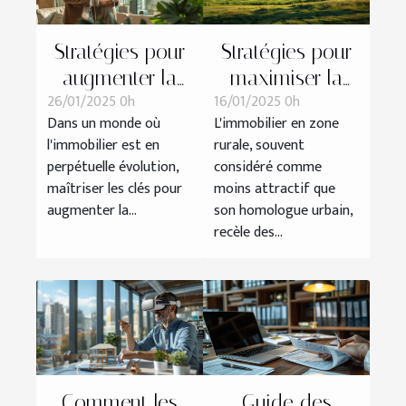
Stratégies pour
Stratégies pour
augmenter la
maximiser la
26/01/2025 0h
16/01/2025 0h
rentabilité des
rentabilité des
Dans un monde où
L'immobilier en zone
propriétés
biens
l'immobilier est en
rurale, souvent
locatives
immobiliers en
perpétuelle évolution,
considéré comme
zone rurale
maîtriser les clés pour
moins attractif que
augmenter la...
son homologue urbain,
recèle des...
Comment les
Guide des