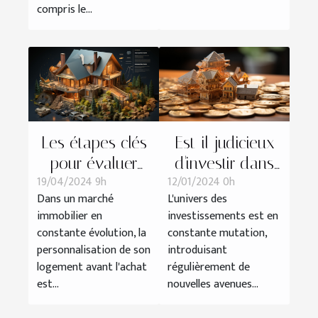
compris le...
Est-il judicieux
Les étapes clés
d'investir dans
pour évaluer
12/01/2024 0h
19/04/2024 9h
l'immobilier avec
l'impact financier
L'univers des
Dans un marché
des
de la
investissements est en
immobilier en
cryptomonnaies
personnalisation
constante mutation,
constante évolution, la
?
de son
introduisant
personnalisation de son
logement avant
régulièrement de
logement avant l'achat
nouvelles avenues...
est...
l'achat