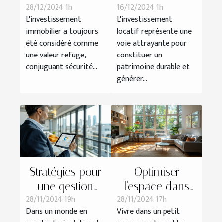
28/12/2024 1h
16/12/2024 1h
immobilier
rentabilité d'un
L'investissement
L'investissement
durable et
investissement
immobilier a toujours
locatif représente une
profitable
locatif
été considéré comme
voie attrayante pour
une valeur refuge,
constituer un
conjuguant sécurité...
patrimoine durable et
générer...
Stratégies pour
Optimiser
une gestion
l'espace dans
28/11/2024 19h
28/11/2024 17h
immobilière
les petits
Dans un monde en
Vivre dans un petit
efficace à l'ère
logements :