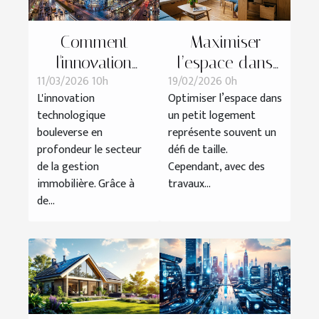
Comment
Maximiser
l'innovation
l’espace dans
11/03/2026 10h
19/02/2026 0h
technologique
un petit
L'innovation
Optimiser l’espace dans
transforme-t-elle
logement grâce
technologique
un petit logement
la gestion
à des travaux
bouleverse en
représente souvent un
immobilière ?
astucieux
profondeur le secteur
défi de taille.
de la gestion
Cependant, avec des
immobilière. Grâce à
travaux...
de...