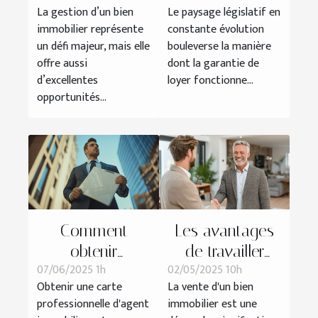
La gestion d’un bien
Le paysage législatif en
votre bien
affectent-ils
immobilier représente
constante évolution
immobilier ?
votre garantie
un défi majeur, mais elle
bouleverse la manière
de loyer ?
offre aussi
dont la garantie de
d’excellentes
loyer fonctionne...
opportunités...
Comment
Les avantages
obtenir
de travailler
07/06/2025 1h
02/05/2025 10h
rapidement une
avec un courtier
Obtenir une carte
La vente d'un bien
carte
immobilier pour
professionnelle d'agent
immobilier est une
professionnelle
la vente de