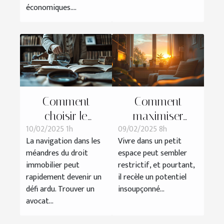
économiques....
Comment
Comment
choisir le
maximiser
10/02/2025 1h
09/02/2025 8h
meilleur avocat
l'espace dans
La navigation dans les
Vivre dans un petit
spécialisé en
un petit
méandres du droit
espace peut sembler
droit immobilier
appartement :
immobilier peut
restrictif, et pourtant,
?
techniques et
rapidement devenir un
il recèle un potentiel
astuces
défi ardu. Trouver un
insoupçonné...
avocat...