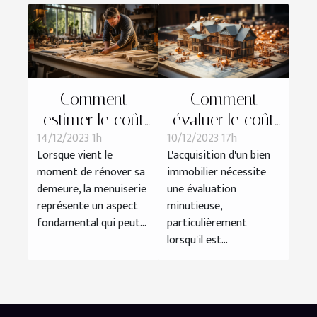
Comment
Comment
estimer le coût
évaluer le coût
14/12/2023 1h
10/12/2023 17h
de vos travaux
d'une rénovation
Lorsque vient le
L'acquisition d'un bien
de menuiserie
avant d'acheter
moment de rénover sa
immobilier nécessite
pour une
un bien
demeure, la menuiserie
une évaluation
rénovation de
immobilier
représente un aspect
minutieuse,
maison
fondamental qui peut...
particulièrement
lorsqu'il est...