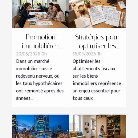
Promotion
Stratégies pour
immobilière :
optimiser les
20/05/2026 0h
16/03/2026 1h
comment bâtir
abattements
Dans un marché
Optimiser les
la confiance
fiscaux sur les
immobilier suisse
abattements fiscaux
avant même la
biens
redevenu nerveux, où
sur les biens
première pierre
immobiliers
les taux hypothécaires
immobiliers représente
ont remonté après des
un enjeu essentiel pour
années...
tous ceux...