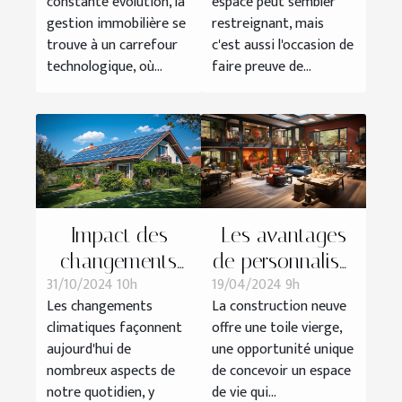
constante évolution, la
espace peut sembler
numérique
astuces et
gestion immobilière se
restreignant, mais
stratégies
trouve à un carrefour
c'est aussi l'occasion de
technologique, où...
faire preuve de...
Impact des
Les avantages
changements
de personnaliser
31/10/2024 10h
19/04/2024 9h
climatiques sur
son logement
Les changements
La construction neuve
le marché
dans un projet
climatiques façonnent
offre une toile vierge,
immobilier
de construction
aujourd'hui de
une opportunité unique
neuve
nombreux aspects de
de concevoir un espace
notre quotidien, y
de vie qui...