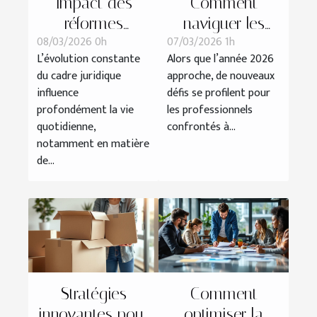
Impact des
Comment
réformes
naviguer les
08/03/2026 0h
07/03/2026 1h
récentes sur les
changements
L’évolution constante
Alors que l’année 2026
procédures de
légaux des
du cadre juridique
approche, de nouveaux
divorce
contrats de
influence
défis se profilent pour
travail en 2026 ?
profondément la vie
les professionnels
quotidienne,
confrontés à...
notamment en matière
de...
Stratégies
Comment
innovantes pour
optimiser la