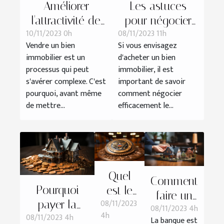
Améliorer
Les astuces
l'attractivité de
pour négocier
10/11/2023 0h
08/11/2023 11h
son bien
efficacement le
Vendre un bien
Si vous envisagez
immobilier avant
prix de votre
immobilier est un
d'acheter un bien
la vente
futur bien
processus qui peut
immobilier, il est
immobilier
s'avérer complexe. C'est
important de savoir
pourquoi, avant même
comment négocier
de mettre...
efficacement le...
Quel
Comment
Pourquoi
est le
faire un
08/11/2023
payer la
rôle du
08/11/2023 4h
prêt à la
4h
08/11/2023 4h
taxe
Trésor
La banque est