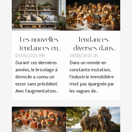
Les nouvelles
Tendances
tendances en
diverses dans
01/09/2023 19h
29/08/2023 2h
bricolage à
l'industrie
Durant ces dernières
Dans un monde en
domicile
immobilière
années, le bricolage à
constante mutation,
domicile a connu un
l'industrie immobilière
essor sans précédent.
n'est pas épargnée par
Avec l'augmentation...
les vagues de...