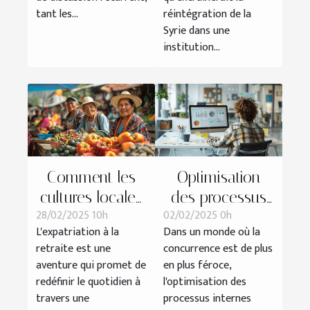
financière
tant les...
réintégration de la
Syrie dans une
islamique
institution...
Comment les
Optimisation
cultures locales
des processus
28/02/2025 10h
02/02/2025 0h
influencent la
internes pour
L'expatriation à la
Dans un monde où la
vie des retraités
une meilleure
retraite est une
concurrence est de plus
expatriés
performance
aventure qui promet de
en plus féroce,
d'entreprise
redéfinir le quotidien à
l'optimisation des
travers une
processus internes