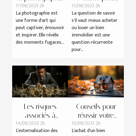
17/08/2023 2h
15/08/2023 2h
: la culture SLR
faire le meilleur
La photographie est
La question de savoir
choix immobilier
une forme d'art qui
s'il vaut mieux acheter
peut captiver, émouvoir
ou louer un bien
et inspirer. Elle révèle
immobilier est une
des moments fugaces...
question récurrente
pour...
Les risques
Conseils pour
associés à
réussir votre
14/08/2023 2h
10/08/2023 2h
l'externalisation
achat
L'externalisation des
L'achat d'un bien
RH et paie :
immobilier