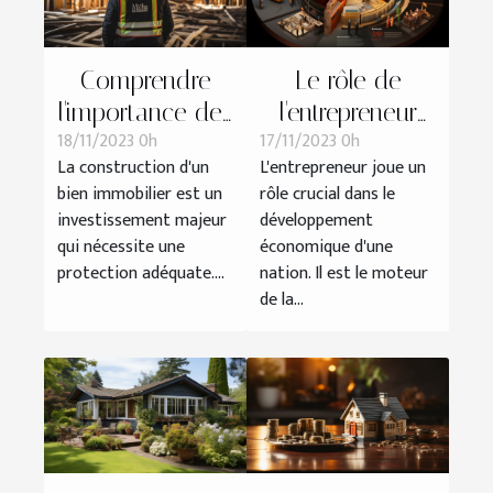
Comprendre
Le rôle de
l'importance des
l'entrepreneur
18/11/2023 0h
17/11/2023 0h
assurances
dans le
La construction d'un
L'entrepreneur joue un
dommages
développement
bien immobilier est un
rôle crucial dans le
ouvrage dans
économique
investissement majeur
développement
les projets de
qui nécessite une
économique d'une
construction
protection adéquate....
nation. Il est le moteur
de la...