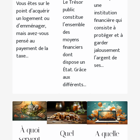
banque ?
Le Trésor
Vous êtes sur le
une
immobilière ?
public ?
public
point d’acquérir
institution
constitue
un logement ou
financière qui
l’ensemble
d’emménager,
consiste à
des
mais avez-vous
protéger et à
moyens
pensé au
garder
financiers
payement de la
jalousement
dont
taxe...
l’argent de
dispose un
ses...
État. Grâce
aux
différents...
À quoi
Quel
A quelle
servent