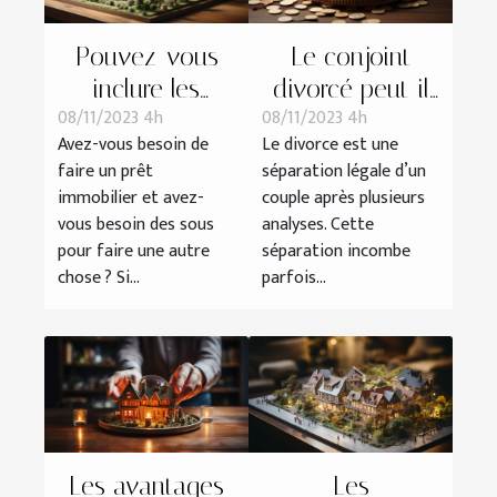
Pouvez-vous
Le conjoint
inclure les
divorcé peut-il
08/11/2023 4h
08/11/2023 4h
travaux à votre
bénéficier de la
Avez-vous besoin de
Le divorce est une
prêt immobilier ?
pension de
faire un prêt
séparation légale d’un
réversion ?
immobilier et avez-
couple après plusieurs
vous besoin des sous
analyses. Cette
pour faire une autre
séparation incombe
chose ? Si...
parfois...
Les avantages
Les