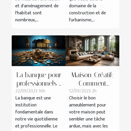
prestataires ?
et d'aménagement de
domaine de la
l'habitat sont
construction et de
nombreux,...
l'urbanisme,...
La banque pour
Maison-Créatif:
professionnels :
Comment
22/09/2023 16h
12/09/2023 2h
avantages et
choisir le bon
La banque est une
Choisir le bon
inconvénients
ameublement
institution
ameublement pour
comparés à la
pour votre
fondamentale dans
votre maison peut
banque
maison
notre vie quotidienne
sembler une tâche
traditionnelle
et professionnelle. Le
ardue, mais avec les