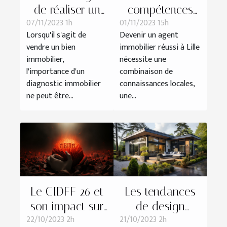
de réaliser un
compétences
07/11/2023 1h
01/11/2023 15h
diagnostic
essentielles d'un
Lorsqu'il s'agit de
Devenir un agent
immobilier avant
agent immobilier
vendre un bien
immobilier réussi à Lille
la vente
à Lille
immobilier,
nécessite une
l'importance d'un
combinaison de
diagnostic immobilier
connaissances locales,
ne peut être...
une...
Le CIDFF 26 et
Les tendances
son impact sur
de design
22/10/2023 2h
21/10/2023 2h
l'économie
actuelles pour