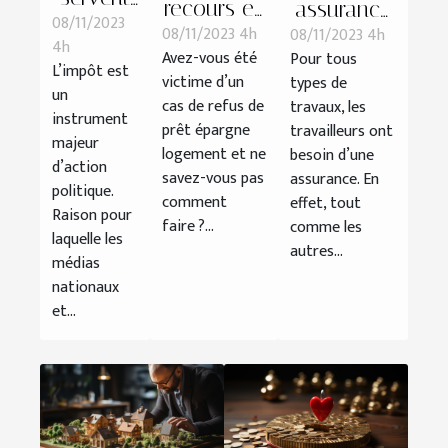
recours en
assurance
08/11/2023
les
08/11/2023 4h
08/11/2023 4h
cas de
doit
4h
impôts ?
Avez-vous été
Pour tous
refus de
souscrire
L’impôt est
victime d’un
types de
prêt
un
un salarié
cas de refus de
travaux, les
instrument
épargne
en
prêt épargne
travailleurs ont
majeur
logement ?
logement et ne
télétravail ?
besoin d’une
d’action
savez-vous pas
assurance. En
politique.
comment
effet, tout
Raison pour
faire ?...
comme les
laquelle les
autres...
médias
nationaux
et...