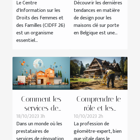
Le Centre
Découvrir les dernières
locale
les maisons clé
d'Information sur les
tendances en matière
sur porte en
Droits des Femmes et
de design pour les
Belgique
des Familles (CIDFF 26)
maisons clé sur porte
est un organisme
en Belgique est une...
essentiel...
Comment les
Comprendre le
services de
rôle et les
18/10/2023 3h
10/10/2023 2h
Camif Habitat se
responsabilités
Dans un monde où les
La profession de
comparent-ils
d'un géomètre-
prestataires de
géomètre-expert, bien
aux autres
expert
services de rénovation
que vitale dans le