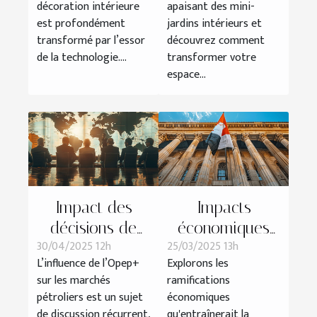
décoration intérieure
apaisant des mini-
de décoration
esthétique
est profondément
jardins intérieurs et
en 2025 ?
transformé par l’essor
découvrez comment
de la technologie....
transformer votre
espace...
Impact des
Impacts
décisions de
économiques
30/04/2025 12h
25/03/2025 13h
l'Opep+ sur les
de la
L’influence de l’Opep+
Explorons les
prix mondiaux
réintégration de
sur les marchés
ramifications
du pétrole
la Syrie dans
pétroliers est un sujet
économiques
une institution
de discussion récurrent,
qu'entraînerait la