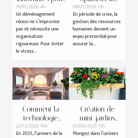
19/01/2026 4h
08/01/2026 11h
un
gestion des
Un déménagement
En période de crise, la
déménagement
ressources
réussi ne s’improvise
gestion des ressources
efficace et sans
humaines en
pas et nécessite une
humaines devient un
tracas
période de crise
organisation
enjeu primordial pour
?
rigoureuse. Pour éviter
assurer la...
le stress...
Comment la
Création de
technologie
mini-jardins
22/12/2025 10h
02/06/2025 15h
influence-t-elle
intérieurs : guide
En 2025, l’univers de la
Plongez dans l’univers
les tendances
pratique et