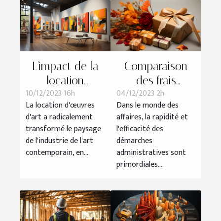
L'impact de la
Comparaison
location
des frais
10/12/2023 16h
04/12/2023 2h
d'œuvres d'art
associés à
La location d'œuvres
Dans le monde des
sur l'industrie de
l'obtention d'un
d'art a radicalement
affaires, la rapidité et
l'art
K-bis entre les
transformé le paysage
l'efficacité des
contemporain
services en
de l'industrie de l'art
démarches
ligne et les
contemporain, en...
administratives sont
primordiales....
démarches
traditionnelles