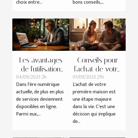
choix entre...
bons conseils,...
Les avantages
Conseils pour
de l'utilisation
l'achat de votre
04/09/2023 2h
01/09/2023 21h
d'une
première maison
Dans l'ère numérique
L'achat de votre
plateforme en
avec Zan Bon
actuelle, de plus en plus
première maison est
ligne pour
Immobilier
de services deviennent
une étape majeure
obtenir un pré
disponibles en ligne.
dans la vie. C'est une
état daté
Parmi eux,...
décision qui implique
de...