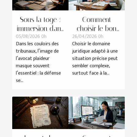
Sous la toge :
Comment
immersion dans
choisir le bon
05/08/2026 0h
26/04/2026 0h
la préparation
domaine
Dans les couloirs des
Choisir le domaine
d’une défense
juridique pour
tribunaux, l’image de
juridique adapté à une
devant le
votre situation ?
l’avocat plaideur
situation précise peut
tribunal
masque souvent
sembler complexe,
l’essentiel : la défense
surtout face à la...
se...