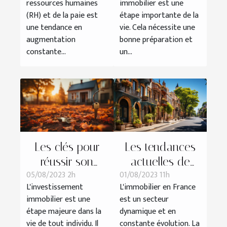
ressources humaines
immobilier est une
comment les
(RH) et de la paie est
étape importante de la
éviter?
une tendance en
vie. Cela nécessite une
augmentation
bonne préparation et
constante...
un...
Les clés pour
Les tendances
réussir son
actuelles de
05/08/2023 2h
01/08/2023 11h
premier
l'immobilier en
L'investissement
L'immobilier en France
investissement
France
immobilier est une
est un secteur
immobilier
étape majeure dans la
dynamique et en
vie de tout individu. Il
constante évolution. La