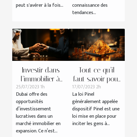
peut s'avérer à la fois...
connaissance des
tendances...
Investir dans
Tout ce qu’il
l’immobilier à
faut savoir pour
25/07/2023 1h
17/07/2023 2h
Dubaï : tout
investir en Pinel
Dubaï offre des
La loi Pinel
savoir
opportunités
généralement appelée
d’investissement
dispositif Pinel est une
lucratives dans un
loi mise en place pour
marché immobilier en
inciter les gens à...
expansion. Ce n’est...