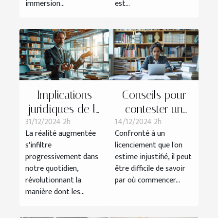
immersion...
est...
Implications
Conseils pour
juridiques de la
contester un
31/12/2024 2h
14/12/2024 2h
réalité
licenciement
La réalité augmentée
Confronté à un
augmentée
abusif
s'infiltre
licenciement que l'on
dans les
progressivement dans
estime injustifié, il peut
services
notre quotidien,
être difficile de savoir
professionnels
révolutionnant la
par où commencer...
manière dont les...