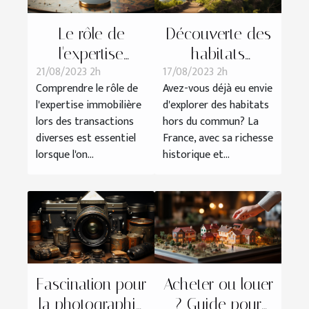
Le rôle de
Découverte des
l'expertise
habitats
21/08/2023 2h
17/08/2023 2h
immobilière
insolites en
Comprendre le rôle de
Avez-vous déjà eu envie
dans les
France
l'expertise immobilière
d'explorer des habitats
transactions
lors des transactions
hors du commun? La
diverses
diverses est essentiel
France, avec sa richesse
lorsque l'on...
historique et...
Fascination pour
Acheter ou louer
la photographie
? Guide pour